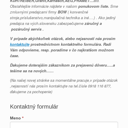
KUHTREIBER,Granit,Karnasch,AEG,PRAMET…
atď.
Obsiahlejšie informácie nájdete v našom
ponukovom liste.
Sme
zmluvnými predajcami firmy
BOW
( konvenčné
stroje,príslušenstvo,manipulačná technika a iné….) . Ako jediný
predajca na vých.slovensku zabezpečujeme
záručný a
pozáručný servis .
V prípade akýchkoľvek otázok, alebo nejasností nás prosím
kontaktujte
prostredníctvom kontaktného formulára. Radi
Vám odpovieme, resp. poradíme v čo najkratšom možnom
čase.
Ďakujeme doterajším zákazníkom za prejavenú dôveru…..a
tešíme sa na nových……
(
Na našej novej stránke sa momentálne pracuje,v prípade otázok
,nejasností nás prosím kontaktujte na tel.čísle 0918 116 877,
ďakujeme za pochopenie)
Kontaktný formulár
Meno
*