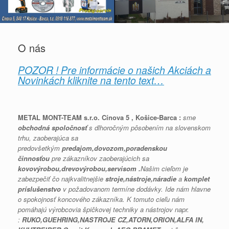
O nás
POZOR ! Pre informácie o našich Akciách a
Novinkách kliknite na tento text…
METAL MONT-TEAM s.r.o. Cínova 5 , Košice-Barca :
sme
obchodná spoločnosť
s dlhoročným pôsobením na slovenskom
trhu, zaoberajúca sa
predovšetkým
predajom,dovozom,poradenskou
činnosťou
pre zákazníkov zaoberajúcich sa
kovovýrobou,drevovýrobou,servisom .
Našim cieľom je
zabezpečiť čo najkvalitnejšie
stroje,nástroje,náradie
a
komplet
príslušenstvo
v požadovanom termíne dodávky. Ide nám hlavne
o spokojnosť koncového zákazníka. K tomuto cieľu nám
pomáhajú výrobcovia špičkovej techniky a nástrojov napr.
:
RUKO,GUEHRING,NASTROJE CZ,ATORN,ORION,ALFA IN,