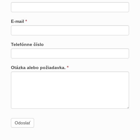
E-mail
*
Telefónne číslo
Otázka alebo požiadavka.
*